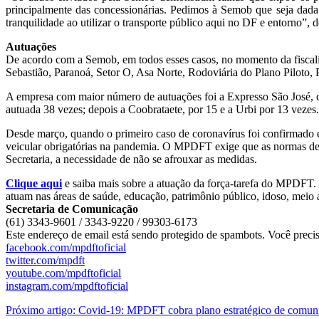
principalmente das concessionárias. Pedimos à Semob que seja dada
tranquilidade ao utilizar o transporte público aqui no DF e entorno”
Autuações
De acordo com a Semob, em todos esses casos, no momento da fiscaliz
Sebastião, Paranoá, Setor O, Asa Norte, Rodoviária do Plano Piloto, 
A empresa com maior número de autuações foi a Expresso São José, c
autuada 38 vezes; depois a Coobrataete, por 15 e a Urbi por 13 vezes.
Desde março, quando o primeiro caso de coronavírus foi confirmado em
veicular obrigatórias na pandemia. O MPDFT exige que as normas de 
Secretaria, a necessidade de não se afrouxar as medidas.
Clique aqui
e saiba mais sobre a atuação da força-tarefa do MPDFT. 
atuam nas áreas de saúde, educação, patrimônio público, idoso, meio 
Secretaria de Comunicação
(61) 3343-9601 / 3343-9220 / 99303-6173
Este endereço de email está sendo protegido de spambots. Você precis
facebook.com/mpdftoficial
twitter.com/mpdft
youtube.com/mpdftoficial
instagram.com/mpdftoficial
Próximo artigo: Covid-19: MPDFT cobra plano estratégico de comu