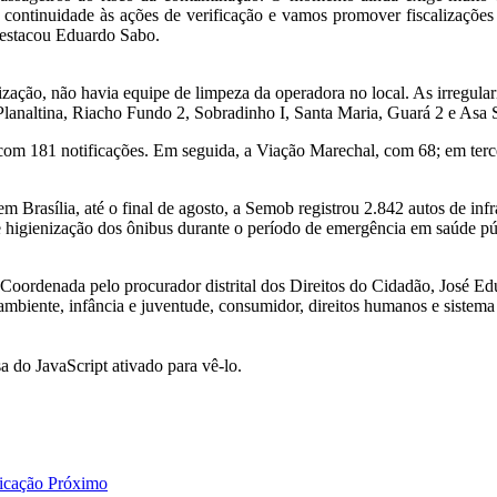
 continuidade às ações de verificação e vamos promover fiscalizações
, destacou Eduardo Sabo.
ação, não havia equipe de limpeza da operadora no local. As irregula
Planaltina, Riacho Fundo 2, Sobradinho I, Santa Maria, Guará 2 e Asa 
om 181 notificações. Em seguida, a Viação Marechal, com 68; em terce
 Brasília, até o final de agosto, a Semob registrou 2.842 autos de in
higienização dos ônibus durante o período de emergência em saúde púb
Coordenada pelo procurador distrital dos Direitos do Cidadão, José Ed
ambiente, infância e juventude, consumidor, direitos humanos e sistema
a do JavaScript ativado para vê-lo.
nicação
Próximo