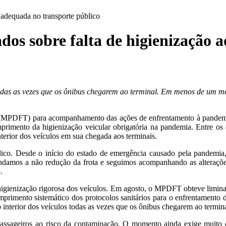
o adequada no transporte público
ados sobre falta de higienização
todas as vezes que os ônibus chegarem ao terminal. Em menos de um mê
rios (MPDFT) para acompanhamento das ações de enfrentamento à pandem
primento da higienização veicular obrigatória na pandemia. Entre o
nterior dos veículos em sua chegada aos terminais.
co. Desde o início do estado de emergência causado pela pandemia, 
endamos a não redução da frota e seguimos acompanhando as alterações
.
 higienização rigorosa dos veículos. Em agosto, o MPDFT obteve liminar
rimento sistemático dos protocolos sanitários para o enfrentamento d
 interior dos veículos todas as vezes que os ônibus chegarem ao termina
sageiros ao risco da contaminação. O momento ainda exige muito cu