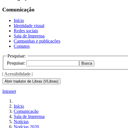
the
screen
Comunicação
reader
to
Início
help
Identidade visual
you
Redes sociais
navigate
Sala de Imprensa
and
Campanhas e publicações
interact
Contatos
with
the
Pesquisar:
content.
Pesquisar:
Busca
|
Acessibilidade
|
Abrir tradutor de Libras (VLibras)
Intranet
Início
Comunicação
Sala de Imprensa
Notícias
Notícias 2020