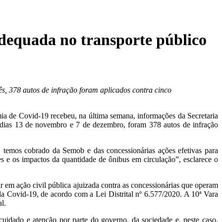
 adequada no transporte público
s, 378 autos de infração foram aplicados contra cinco
ia de Covid-19 recebeu, na última semana, informações da Secretaria
s dias 13 de novembro e 7 de dezembro, foram 378 autos de infração
temos cobrado da Semob e das concessionárias ações efetivas para
 e os impactos da quantidade de ônibus em circulação”, esclarece o
 em ação civil pública ajuizada contra as concessionárias que operam
a Covid-19, de acordo com a Lei Distrital nº 6.577/2020. A 10ª Vara
l.
idado e atenção por parte do governo, da sociedade e, neste caso,