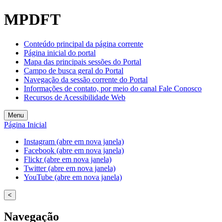
Welcome
MPDFT
to
All
in
Conteúdo principal da página corrente
One
Página inicial do portal
Accessibility
Mapa das principais sessões do Portal
screen
Campo de busca geral do Portal
reader.
Navegação da sessão corrente do Portal
To
Informações de contato, por meio do canal Fale Conosco
start
Recursos de Acessibilidade Web
the
All
Menu
in
Página Inicial
One
Accessibility
Instagram (abre em nova janela)
screen
Facebook (abre em nova janela)
reader,
Flickr (abre em nova janela)
press
Twitter (abre em nova janela)
"Ctrl
YouTube (abre em nova janela)
+
/".
<
This
shortcut
Navegação
activates