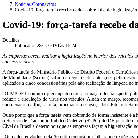
Notícias Coronavírus
Covid-19: força-tarefa recebe dados sobre falta de higienizaçã
Covid-19: força-tarefa recebe d
Detalhes
Publicado: 28/12/2020 às 16:24
As empresas devem realizar a higienização no interior dos veículos 
concessionárias
A força-tarefa do Ministério Público do Distrito Federal e Territó
de Mobilidade (Semob) sobre os registros de autuações pelo descum
aplicados a cinco concessionárias pela não realização da limpeza no i
“O MPDFT continua preocupado com a situação do transporte públi
reduzir a circulação do vírus nos veículos. Ainda em março, recom
coordenador da força-tarefa, procurador de Justiça José Eduardo Sabo
Outro ponto que a força-tarefa vem cobrando de forma insistente é a
o Serviço de Transporte Público Coletivo (STPC) do DF pelo descump
Cível de Brasília determinou que as empresas façam a higienização no
“Os dados enviados pela Semob demonstram falhas que expõe os pas