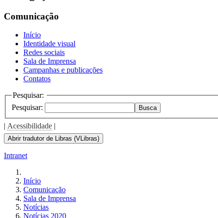
the
screen
Comunicação
reader
to
Início
help
Identidade visual
you
Redes sociais
navigate
Sala de Imprensa
and
Campanhas e publicações
interact
Contatos
with
the
Pesquisar:
content.
Pesquisar:
Busca
|
Acessibilidade
|
Abrir tradutor de Libras (VLibras)
Intranet
Início
Comunicação
Sala de Imprensa
Notícias
Notícias 2020