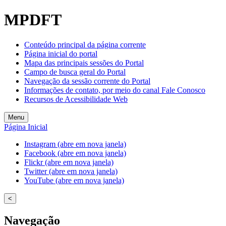
Welcome
MPDFT
to
All
in
Conteúdo principal da página corrente
One
Página inicial do portal
Accessibility
Mapa das principais sessões do Portal
screen
Campo de busca geral do Portal
reader.
Navegação da sessão corrente do Portal
To
Informações de contato, por meio do canal Fale Conosco
start
Recursos de Acessibilidade Web
the
All
Menu
in
Página Inicial
One
Accessibility
Instagram (abre em nova janela)
screen
Facebook (abre em nova janela)
reader,
Flickr (abre em nova janela)
press
Twitter (abre em nova janela)
"Ctrl
YouTube (abre em nova janela)
+
/".
<
This
shortcut
Navegação
activates