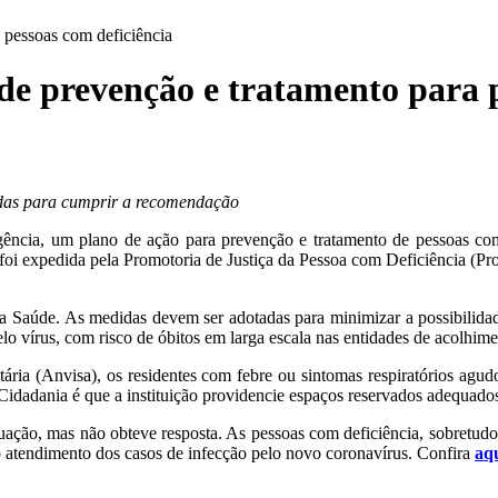
 pessoas com deficiência
e prevenção e tratamento para p
das para cumprir a recomendação
gência, um plano de ação para prevenção e tratamento de pessoas com
i expedida pela Promotoria de Justiça da Pessoa com Deficiência (Prope
 da Saúde. As medidas devem ser adotadas para minimizar a possibilida
 vírus, com risco de óbitos em larga escala nas entidades de acolhimen
ária (Anvisa), os residentes com febre ou sintomas respiratórios agud
Cidadania é que a instituição providencie espaços reservados adequados
tuação, mas não obteve resposta. As pessoas com deficiência, sobretud
o atendimento dos casos de infecção pelo novo coronavírus. Confira
aq