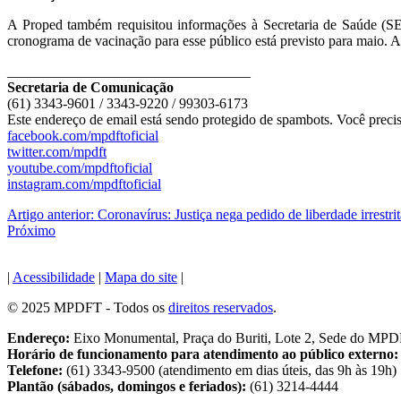
A Proped também requisitou informações à Secretaria de Saúde (SES
cronograma de vacinação para esse público está previsto para maio. 
__________________________________
Secretaria de Comunicação
(61) 3343-9601 / 3343-9220 / 99303-6173
Este endereço de email está sendo protegido de spambots. Você precis
facebook.com/mpdftoficial
twitter.com/mpdft
youtube.com/mpdftoficial
instagram.com/mpdftoficial
Artigo anterior: Coronavírus: Justiça nega pedido de liberdade irrestr
Próximo
|
Acessibilidade
|
Mapa do site
|
© 2025 MPDFT - Todos os
direitos reservados
.
Endereço:
Eixo Monumental, Praça do Buriti, Lote 2, Sede do MP
Horário de funcionamento para atendimento ao público externo:
Telefone:
(61) 3343-9500 (atendimento em dias úteis, das 9h às 19h)
Plantão (sábados, domingos e feriados):
(61) 3214-4444