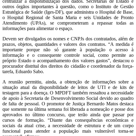
centralizar a disponibilização dos dados. Secretarias de Estado e
outros órgãos importantes à questão, como o Instituto de Gestão
Estratégica de Saúde (Iges-DF), que administra o Hospital de Base,
o Hospital Regional de Santa Maria e seis Unidades de Pronto
Atendimento (UPAs), se comprometeram a repassar todas as
informações para alimentar o espaço.
Devem ser divulgados os nomes e CNPJs dos contratados, além de
prazos, objetos, quantidades e valores dos contratos. “A medida é
importante porque não só garante à população o acesso à
informação e o consequente controle social, como permite ao
próprio Estado o acompanhamento dos valores gastos”, destacou o
procurador distrital dos direitos do cidadão e coordenador da força-
tarefa, Eduardo Sabo.
A reunião permitiu, ainda, a obtenção de informações sobre a
situação atual da disponibilidade de leitos de UTI e de kits de
testagem para a doença. O MPDFT também ressaltou a necessidade
de apoio à Secretaria de Desenvolvimento Social devido ao quadro
de falta de pessoal. O promotor de Justiça Bernardo Matos destaca
que somente na última semana foi liberada a nomeação e posse dos
aprovados no último concurso, que terão ainda que passar por
cursos de formação. “Diante das consequências econômicas e
sociais da atual crise, a necessidade de estrutura e de um corpo
funcional para atender a população mais vulnerável torna-se