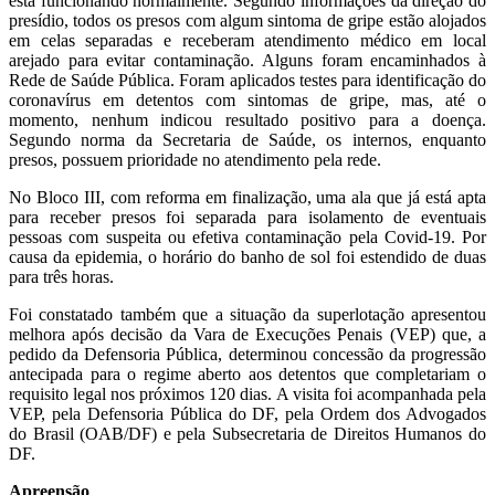
está funcionando normalmente. Segundo informações da direção do
presídio, todos os presos com algum sintoma de gripe estão alojados
em celas separadas e receberam atendimento médico em local
arejado para evitar contaminação. Alguns foram encaminhados à
Rede de Saúde Pública. Foram aplicados testes para identificação do
coronavírus em detentos com sintomas de gripe, mas, até o
momento, nenhum indicou resultado positivo para a doença.
Segundo norma da Secretaria de Saúde, os internos, enquanto
presos, possuem prioridade no atendimento pela rede.
No Bloco III, com reforma em finalização, uma ala que já está apta
para receber presos foi separada para isolamento de eventuais
pessoas com suspeita ou efetiva contaminação pela Covid-19. Por
causa da epidemia, o horário do banho de sol foi estendido de duas
para três horas.
Foi constatado também que a situação da superlotação apresentou
melhora após decisão da Vara de Execuções Penais (VEP) que, a
pedido da Defensoria Pública, determinou concessão da progressão
antecipada para o regime aberto aos detentos que completariam o
requisito legal nos próximos 120 dias. A visita foi acompanhada pela
VEP, pela Defensoria Pública do DF, pela Ordem dos Advogados
do Brasil (OAB/DF) e pela Subsecretaria de Direitos Humanos do
DF.
Apreensão