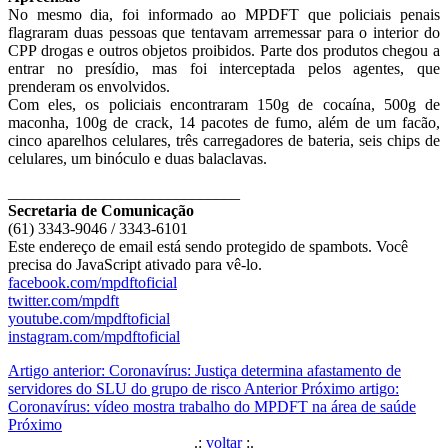
No mesmo dia, foi informado ao MPDFT que policiais penais
flagraram duas pessoas que tentavam arremessar para o interior do
CPP drogas e outros objetos proibidos. Parte dos produtos chegou a
entrar no presídio, mas foi interceptada pelos agentes, que
prenderam os envolvidos.
Com eles, os policiais encontraram 150g de cocaína, 500g de
maconha, 100g de crack, 14 pacotes de fumo, além de um facão,
cinco aparelhos celulares, três carregadores de bateria, seis chips de
celulares, um binóculo e duas balaclavas.
_____________________________
Secretaria de Comunicação
(61) 3343-9046 / 3343-6101
Este endereço de email está sendo protegido de spambots. Você
precisa do JavaScript ativado para vê-lo.
facebook.com/mpdftoficial
twitter.com/mpdft
youtube.com/mpdftoficial
instagram.com/mpdftoficial
Artigo anterior: Coronavírus: Justiça determina afastamento de
servidores do SLU do grupo de risco
Anterior
Próximo artigo:
Coronavírus: vídeo mostra trabalho do MPDFT na área de saúde
Próximo
.:
voltar
:.