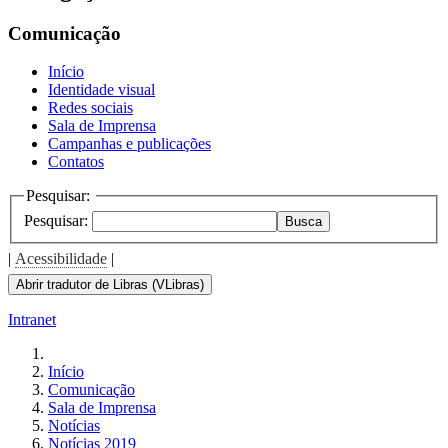
the
screen
Comunicação
reader
to
Início
help
Identidade visual
you
Redes sociais
navigate
Sala de Imprensa
and
Campanhas e publicações
interact
Contatos
with
the
Pesquisar:
content.
Pesquisar:
Busca
|
Acessibilidade
|
Abrir tradutor de Libras (VLibras)
Intranet
Início
Comunicação
Sala de Imprensa
Notícias
Notícias 2019