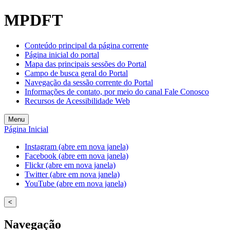
Welcome
MPDFT
to
All
in
Conteúdo principal da página corrente
One
Página inicial do portal
Accessibility
Mapa das principais sessões do Portal
screen
Campo de busca geral do Portal
reader.
Navegação da sessão corrente do Portal
To
Informações de contato, por meio do canal Fale Conosco
start
Recursos de Acessibilidade Web
the
All
Menu
in
Página Inicial
One
Accessibility
Instagram (abre em nova janela)
screen
Facebook (abre em nova janela)
reader,
Flickr (abre em nova janela)
press
Twitter (abre em nova janela)
"Ctrl
YouTube (abre em nova janela)
+
/".
<
This
shortcut
Navegação
activates