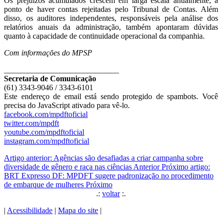
Os prejuízos acumulados crescem em larga escala anualmente, a
ponto de haver contas rejeitadas pelo Tribunal de Contas. Além
disso, os auditores independentes, responsáveis pela análise dos
relatórios anuais da administração, também apontaram dúvidas
quanto à capacidade de continuidade operacional da companhia.
Com informações do MPSP
_____________________________
Secretaria de Comunicação
(61) 3343-9046 / 3343-6101
Este endereço de email está sendo protegido de spambots. Você
precisa do JavaScript ativado para vê-lo.
facebook.com/mpdftoficial
twitter.com/mpdft
youtube.com/mpdftoficial
instagram.com/mpdftoficial
Artigo anterior: Agências são desafiadas a criar campanha sobre
diversidade de gênero e raça nas ciências
Anterior
Próximo artigo:
BRT Expresso DF: MPDFT sugere padronização no procedimento
de embarque de mulheres
Próximo
.:
voltar
:.
|
Acessibilidade
|
Mapa do site
|