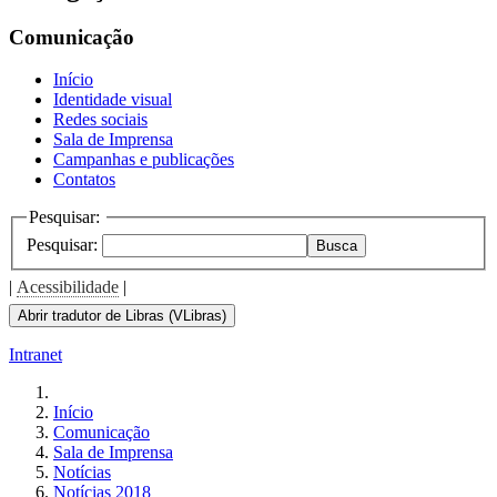
the
screen
Comunicação
reader
to
Início
help
Identidade visual
you
Redes sociais
navigate
Sala de Imprensa
and
Campanhas e publicações
interact
Contatos
with
the
Pesquisar:
content.
Pesquisar:
Busca
|
Acessibilidade
|
Abrir tradutor de Libras (VLibras)
Intranet
Início
Comunicação
Sala de Imprensa
Notícias
Notícias 2018