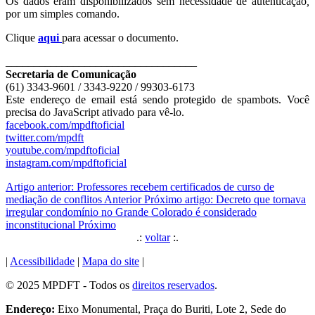
Os dados eram disponibilizados sem necessidade de autenticação
,
por um simples comando.
Clique
aqui
para acessar o documento.
__________________________________
Secretaria de Comunicação
(61) 3343-9601 / 3343-9220 / 99303-6173
Este endereço de email está sendo protegido de spambots. Você
precisa do JavaScript ativado para vê-lo.
facebook.com/mpdftoficial
twitter.com/mpdft
youtube.com/mpdftoficial
instagram.com/mpdftoficial
Artigo anterior: Professores recebem certificados de curso de
mediação de conflitos
Anterior
Próximo artigo: Decreto que tornava
irregular condomínio no Grande Colorado é considerado
inconstitucional
Próximo
.:
voltar
:.
|
Acessibilidade
|
Mapa do site
|
© 2025 MPDFT - Todos os
direitos reservados
.
Endereço:
Eixo Monumental, Praça do Buriti, Lote 2, Sede do