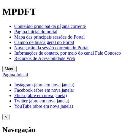
Welcome
MPDFT
to
All
in
Conteúdo principal da página corrente
One
Página inicial do portal
Accessibility
Mapa das principais sessões do Portal
screen
Campo de busca geral do Portal
reader.
Navegação da sessão corrente do Portal
To
Informações de contato, por meio do canal Fale Conosco
start
Recursos de Acessibilidade Web
the
All
Menu
in
Página Inicial
One
Accessibility
Instagram (abre em nova janela)
screen
Facebook (abre em nova janela)
reader,
Flickr (abre em nova janela)
press
Twitter (abre em nova janela)
"Ctrl
YouTube (abre em nova janela)
+
/".
<
This
shortcut
Navegação
activates