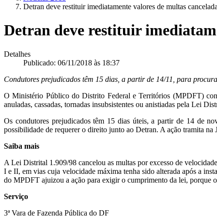
Detran deve restituir imediatamente valores de multas canceladas 
Detran deve restituir imediatame
Detalhes
Publicado: 06/11/2018 às 18:37
Condutores prejudicados têm 15 dias, a partir de 14/11, para procur
O Ministério Público do Distrito Federal e Territórios (MPDFT) co
anuladas, cassadas, tornadas insubsistentes ou anistiadas pela Lei Dis
Os condutores prejudicados têm 15 dias úteis, a partir de 14 de no
possibilidade de requerer o direito junto ao Detran. A ação tramita na
Saiba mais
A Lei Distrital 1.909/98 cancelou as multas por excesso de velocida
I e II, em vias cuja velocidade máxima tenha sido alterada após a ins
do MPDFT ajuizou a ação para exigir o cumprimento da lei, porque o D
Serviço
3ª Vara de Fazenda Pública do DF