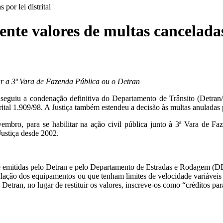
por lei distrital
nte valores de multas canceladas 
ar a 3ª Vara de Fazenda Pública ou o Detran
nseguiu a condenação definitiva do Departamento de Trânsito (Detran
trital 1.909/98. A Justiça também estendeu a decisão às multas anuladas p
vembro, para se habilitar na ação civil pública junto à 3ª Vara de F
 Justiça desde 2002.
de emitidas pelo Detran e pelo Departamento de Estradas e Rodagem (DER
talação dos equipamentos ou que tenham limites de velocidade variáveis 
etran, no lugar de restituir os valores, inscreve-os como “créditos pa