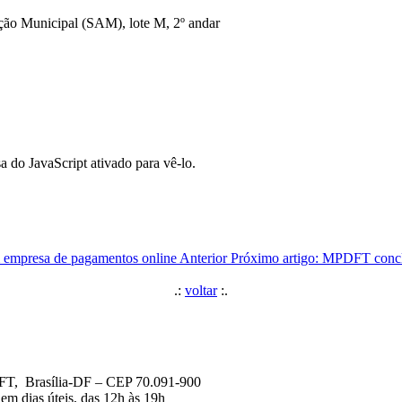
ção Municipal (SAM), lote M, 2º andar
a do JavaScript ativado para vê-lo.
m empresa de pagamentos online
Anterior
Próximo artigo: MPDFT concl
.:
voltar
:.
DFT, Brasília-DF – CEP 70.091-900
em dias úteis, das 12h às 19h