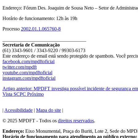
Endereço: Fórum Des. Joaquim de Sousa Neto – Setor de Administra
Horário de funcionamento: 12h às 19h
Processo
2002.01.1.065760-8
__________________________________
Secretaria de Comunicação
(61) 3343-9601 / 3343-9220 / 99303-6173
Este endereço de email está sendo protegido de spambots. Você precis
facebook.com/mpdftoficial
twitter.com/mpdft
youtube.com/mpdftoficial
instagram.com/mpdftoficial
Artigo anterior: MPDFT investiga possível incidente de segurança e
Vista SCPC
Próximo
|
Acessibilidade
|
Mapa do site
|
© 2025 MPDFT - Todos os
direitos reservados
.
Endereço:
Eixo Monumental, Praça do Buriti, Lote 2, Sede do MP
Horário de funcionamento para atendimento ao público externo: