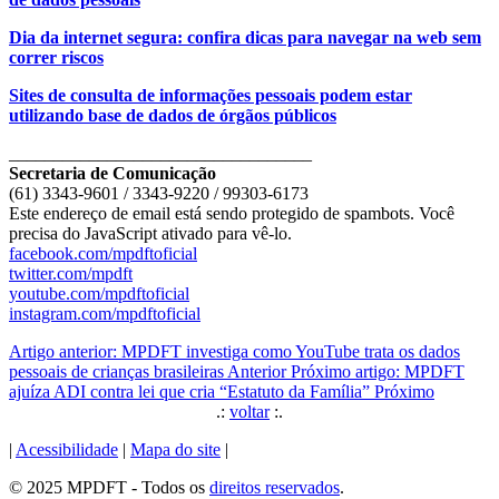
Dia da internet segura: confira dicas para navegar na web sem
correr riscos
Sites de consulta de informações pessoais podem estar
utilizando base de dados de órgãos públicos
__________________________________
Secretaria de Comunicação
(61) 3343-9601 / 3343-9220 / 99303-6173
Este endereço de email está sendo protegido de spambots. Você
precisa do JavaScript ativado para vê-lo.
facebook.com/mpdftoficial
twitter.com/mpdft
youtube.com/mpdftoficial
instagram.com/mpdftoficial
Artigo anterior: MPDFT investiga como YouTube trata os dados
pessoais de crianças brasileiras
Anterior
Próximo artigo: MPDFT
ajuíza ADI contra lei que cria “Estatuto da Família”
Próximo
.:
voltar
:.
|
Acessibilidade
|
Mapa do site
|
© 2025 MPDFT - Todos os
direitos reservados
.