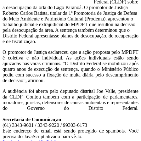
Federal (CLDF) sobre
a desocupação da orla do Lago Paranoá. O promotor de Justiça
Roberto Carlos Batista, titular da 1ª Promotoria de Justiça de Defesa
do Meio Ambiente e Patrimônio Cultural (Prodema), apresentou o
trabalho judicial e extrajudicial do MPDFT que resultou na decisão
pela desocupação da área. A sentença também determinou que o
Distrito Federal apresentasse planos de desocupação, de recuperação
e de fiscalização.
O promotor de Justiça esclareceu que a ação proposta pelo MPDFT
é coletiva e não individual. As ações individuais estão sendo
ajuizadas nas varas criminais. “O Distrito Federal se mobilizou após
quatro anos de execução de sentença, quando o Ministério Público
pediu com sucesso a fixação de multa diária pelo descumprimento
de decisão”, afirmou.
A audiência foi aberta pelo deputado distrital Joe Valle, presidente
da CLDF. Contou também com a participação de parlamentares,
moradores, juristas, defensores de causas ambientais e representantes
do Governo do Distrito Federal.
__________________________________
Secretaria de Comunicação
(61) 3343-9601 / 3343-9220 / 99303-6173
Este endereço de email está sendo protegido de spambots. Você
precisa do JavaScript ativado para vê-lo.