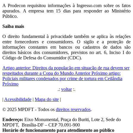
A Prodecon requisitou informações à Ingresso.com sobre os fatos
apurados. A empresa tem 15 dias para responder ao Ministério
Público.
Saiba mais
O direito fundamental à privacidade também se aplica às relações
entre fornecedores e consumidores. O sigilo e a proteção de
informações constantes em bancos ou cadastros de dados são
direitos básicos dos consumidores, previstos no art. 6, Inciso I do
Código de Defesa do Consumidor (CDC).
Artigo anterior: Direitos da população em situação de rua devem ser
respeitados durante a Copa do Mundo
Anterior
Próximo artigo:
Policiais militares condenados por crime de tortura em Ceilândia
Próximo
.:
voltar
:.
|
Acessibilidade
|
Mapa do site
|
© 2025 MPDFT - Todos os
direitos reservados
.
Endereço:
Eixo Monumental, Praça do Buriti, Lote 2, Sede do
MPDFT, Brasília-DF – CEP 70.091-900
Horário de funcionamento para atendimento ao público