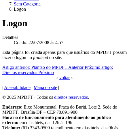
Sem Categoria
Logon
Logon
Detalhes
Criado: 22/07/2008 às 4:57
Esta página foi criada apenas para que usuários do MPDFT possam
fazer o logon no
frontend
do site.
Artigo anterior: Plantão do MPDFT
Anterior
Próximo artigo:
Direitos reservados
Próximo
.:
voltar
:.
|
Acessibilidade
|
Mapa do site
|
© 2025 MPDFT - Todos os
direitos reservados
.
Endereço:
Eixo Monumental, Praça do Buriti, Lote 2, Sede do
MPDFT, Brasília-DF – CEP 70.091-900
Horário de funcionamento para atendimento ao público
externo:
em dias úteis, das 12h às 19h
Telefone:
(61) 3343-9500 (atendimento em dias úteis, das 9h às