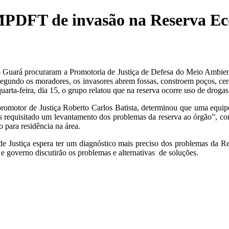
PDFT de invasão na Reserva Ec
uará procuraram a Promotoria de Justiça de Defesa do Meio Ambiente
Segundo os moradores, os invasores abrem fossas, constroem poços, cer
rta-feira, dia 15, o grupo relatou que na reserva ocorre uso de drogas, 
, promotor de Justiça Roberto Carlos Batista, determinou que uma equip
 requisitado um levantamento dos problemas da reserva ao órgão”, com
 para residência na área.
de Justiça espera ter um diagnóstico mais preciso dos problemas da R
governo discutirão os problemas e alternativas de soluções.