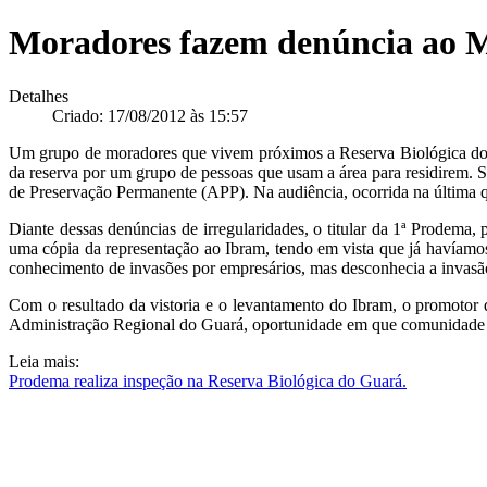
Moradores fazem denúncia ao M
Detalhes
Criado: 17/08/2012 às 15:57
Um grupo de moradores que vivem próximos a Reserva Biológica do G
da reserva por um grupo de pessoas que usam a área para residirem. 
de Preservação Permanente (APP). Na audiência, ocorrida na última qua
Diante dessas denúncias de irregularidades, o titular da 1ª Prodema
uma cópia da representação ao Ibram, tendo em vista que já havíamos
conhecimento de invasões por empresários, mas desconhecia a invasão
Com o resultado da vistoria e o levantamento do Ibram, o promotor 
Administração Regional do Guará, oportunidade em que comunidade e 
Leia mais:
Prodema realiza inspeção na Reserva Biológica do Guará.