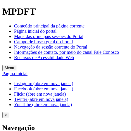
Welcome
MPDFT
to
All
in
Conteúdo principal da página corrente
One
Página inicial do portal
Accessibility
Mapa das principais sessões do Portal
screen
Campo de busca geral do Portal
reader.
Navegação da sessão corrente do Portal
To
Informações de contato, por meio do canal Fale Conosco
start
Recursos de Acessibilidade Web
the
All
Menu
in
Página Inicial
One
Accessibility
Instagram (abre em nova janela)
screen
Facebook (abre em nova janela)
reader,
Flickr (abre em nova janela)
press
Twitter (abre em nova janela)
"Ctrl
YouTube (abre em nova janela)
+
/".
<
This
shortcut
Navegação
activates