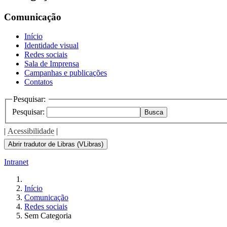
the
screen
Comunicação
reader
to
Início
help
Identidade visual
you
Redes sociais
navigate
Sala de Imprensa
and
Campanhas e publicações
interact
Contatos
with
the
Pesquisar:
content.
Pesquisar:
Busca
|
Acessibilidade
|
Abrir tradutor de Libras (VLibras)
Intranet
Início
Comunicação
Redes sociais
Sem Categoria